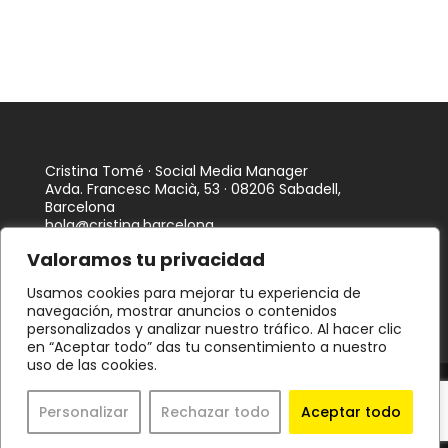
Cristina Tomé · Social Media Manager
Avda. Francesc Macià, 53 · 08206 Sabadell,
Barcelona
hola@cristina.barcelona
Valoramos tu privacidad
Usamos cookies para mejorar tu experiencia de
navegación, mostrar anuncios o contenidos
personalizados y analizar nuestro tráfico. Al hacer clic
en “Aceptar todo” das tu consentimiento a nuestro
uso de las cookies.
Política de privacidad
·
Política de cookies
·
Declaración
de accesibilidad
Personalizar
Rechazar todo
Aceptar todo