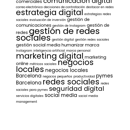
comunicación digital
comerciales
correo electrónico
decisiones de contratación
destacar en redes
estrategia digital
estrategias redes
gestión de
sociales
evaluación de inversión
comunicaciones
gestión de
gestión de Instagram
gestión de redes
redes
sociales
gestión digital
gestión redes sociales
gestión social media
humanizar marca
Instagram
inteligencia artificial
marca personal
marketing digital
marketing
negocios
online
métricas sociales
locales
negocios locales
Barcelona
pymes
negocios pequeños
productividad
redes sociales
Barcelona
redes
seguridad digital
sociales para pymes
social media
servicios digitales
social media
management