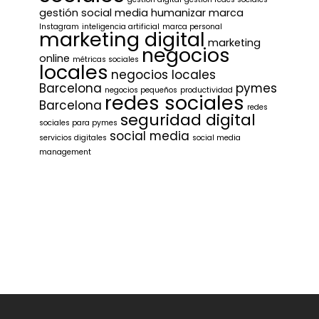
gestión social media
humanizar marca
Instagram
inteligencia artificial
marca personal
marketing digital
marketing
negocios
online
métricas sociales
locales
negocios locales
Barcelona
pymes
negocios pequeños
productividad
redes sociales
Barcelona
redes
seguridad digital
sociales para pymes
social media
servicios digitales
social media
management