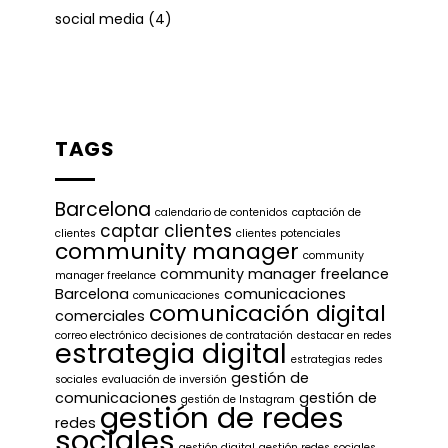
social media
(4)
TAGS
Barcelona
calendario de contenidos
captación de
captar clientes
clientes
clientes potenciales
community manager
community
community manager freelance
manager freelance
Barcelona
comunicaciones
comunicaciones
comunicación digital
comerciales
correo electrónico
decisiones de contratación
destacar en redes
estrategia digital
estrategias redes
gestión de
sociales
evaluación de inversión
comunicaciones
gestión de
gestión de Instagram
gestión de redes
redes
sociales
gestión digital
gestión redes sociales