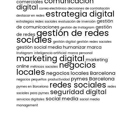
comunicación
comerciales
digital
correo electrónico
decisiones de contratación
estrategia digital
destacar en redes
gestión
estrategias redes sociales
evaluación de inversión
de comunicaciones
gestión
gestión de Instagram
gestión de redes
de redes
sociales
gestión digital
gestión redes sociales
gestión social media
humanizar marca
Instagram
inteligencia artificial
marca personal
marketing digital
marketing
negocios
online
métricas sociales
locales
negocios locales Barcelona
pymes Barcelona
negocios pequeños
productividad
redes sociales
pymes en Barcelona
redes
seguridad digital
sociales para pymes
social media
servicios digitales
social media
management