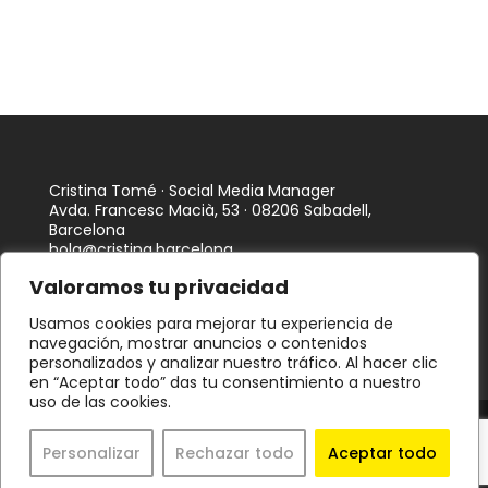
Cristina Tomé · Social Media Manager
Avda. Francesc Macià, 53 · 08206 Sabadell,
Barcelona
hola@cristina.barcelona
Valoramos tu privacidad
Usamos cookies para mejorar tu experiencia de
navegación, mostrar anuncios o contenidos
personalizados y analizar nuestro tráfico. Al hacer clic
en “Aceptar todo” das tu consentimiento a nuestro
uso de las cookies.
Política de privacidad
·
Política de cookies
·
Declaración
de accesibilidad
Personalizar
Rechazar todo
Aceptar todo