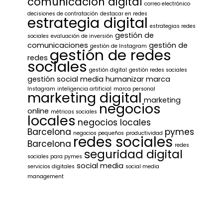
comunicación digital
correo electrónico
decisiones de contratación
destacar en redes
estrategia digital
estrategias redes
gestión de
sociales
evaluación de inversión
comunicaciones
gestión de
gestión de Instagram
gestión de redes
redes
sociales
gestión digital
gestión redes sociales
gestión social media
humanizar marca
Instagram
inteligencia artificial
marca personal
marketing digital
marketing
negocios
online
métricas sociales
locales
negocios locales
Barcelona
pymes
negocios pequeños
productividad
redes sociales
Barcelona
redes
seguridad digital
sociales para pymes
social media
servicios digitales
social media
management