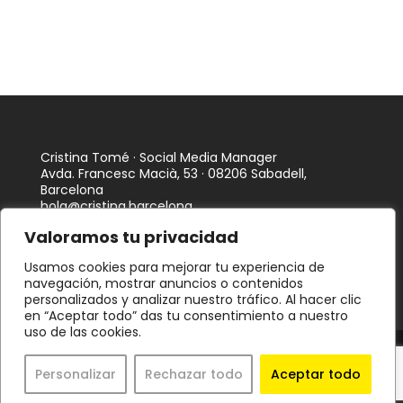
Cristina Tomé · Social Media Manager
Avda. Francesc Macià, 53 · 08206 Sabadell,
Barcelona
hola@cristina.barcelona
Valoramos tu privacidad
Usamos cookies para mejorar tu experiencia de
navegación, mostrar anuncios o contenidos
personalizados y analizar nuestro tráfico. Al hacer clic
en “Aceptar todo” das tu consentimiento a nuestro
uso de las cookies.
Política de privacidad
·
Política de cookies
·
Declaración
de accesibilidad
Personalizar
Rechazar todo
Aceptar todo