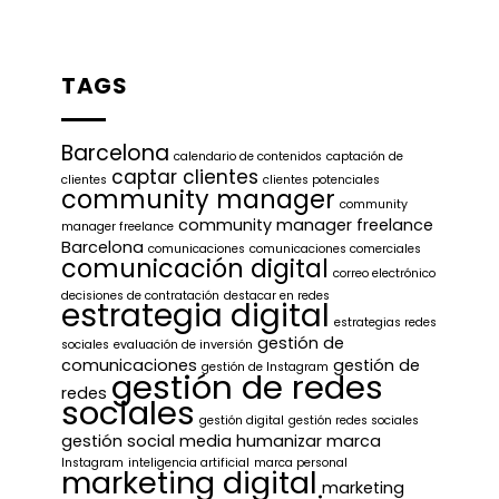
TAGS
Barcelona
calendario de contenidos
captación de
captar clientes
clientes
clientes potenciales
community manager
community
community manager freelance
manager freelance
Barcelona
comunicaciones
comunicaciones comerciales
comunicación digital
correo electrónico
decisiones de contratación
destacar en redes
estrategia digital
estrategias redes
gestión de
sociales
evaluación de inversión
comunicaciones
gestión de
gestión de Instagram
gestión de redes
redes
sociales
gestión digital
gestión redes sociales
gestión social media
humanizar marca
Instagram
inteligencia artificial
marca personal
marketing digital
marketing