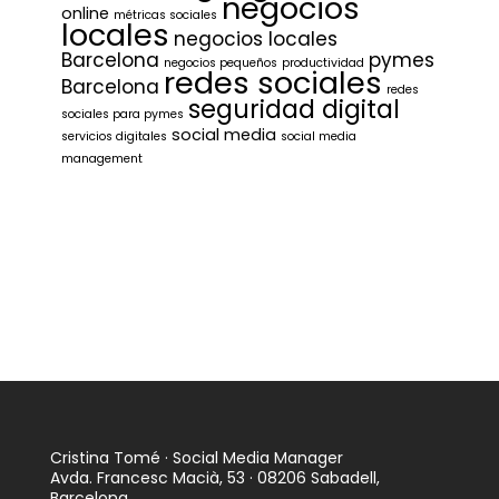
negocios
online
métricas sociales
locales
negocios locales
Barcelona
pymes
negocios pequeños
productividad
redes sociales
Barcelona
redes
seguridad digital
sociales para pymes
social media
servicios digitales
social media
management
Cristina Tomé · Social Media Manager
Avda. Francesc Macià, 53 · 08206 Sabadell,
Barcelona