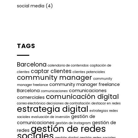
social media
(4)
TAGS
Barcelona
calendario de contenidos
captación de
captar clientes
clientes
clientes potenciales
community manager
community
community manager freelance
manager freelance
Barcelona
comunicaciones
comunicaciones
comunicación digital
comerciales
correo electrónico
decisiones de contratación
destacar en redes
estrategia digital
estrategias redes
gestión de
sociales
evaluación de inversión
comunicaciones
gestión de
gestión de Instagram
gestión de redes
redes
sociales
gestión digital
gestión redes sociales