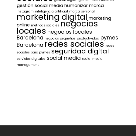
gestión social media
humanizar marca
Instagram
inteligencia artificial
marca personal
marketing digital
marketing
negocios
online
métricas sociales
locales
negocios locales
Barcelona
pymes
negocios pequeños
productividad
redes sociales
Barcelona
redes
seguridad digital
sociales para pymes
social media
servicios digitales
social media
management