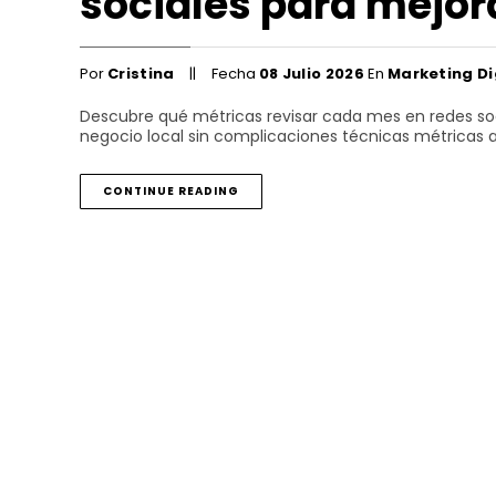
sociales para mejora
Por
Cristina
Fecha
08
Julio
2026
En
Marketing Di
Descubre qué métricas revisar cada mes en redes soc
negocio local sin complicaciones técnicas métricas a
CONTINUE READING