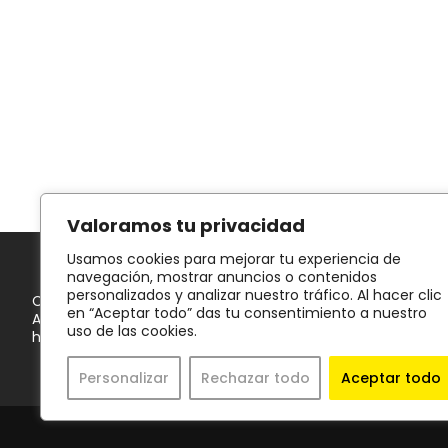
Valoramos tu privacidad
Usamos cookies para mejorar tu experiencia de
navegación, mostrar anuncios o contenidos
personalizados y analizar nuestro tráfico. Al hacer clic
Cristina Tomé · Social Media Manager
en “Aceptar todo” das tu consentimiento a nuestro
Avda. Francesc Macià, 53 · 08206 Sabadell, Barcelona
uso de las cookies.
hola@cristina.barcelona
Personalizar
Rechazar todo
Aceptar todo