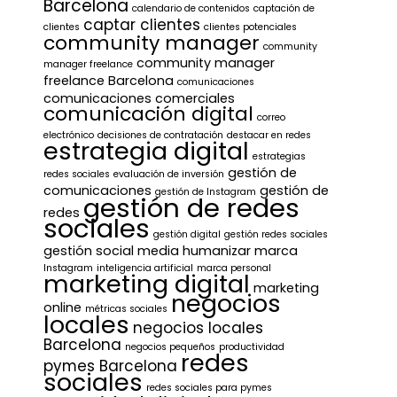
Barcelona
calendario de contenidos
captación de
captar clientes
clientes
clientes potenciales
community manager
community
community manager
manager freelance
freelance Barcelona
comunicaciones
comunicaciones comerciales
comunicación digital
correo
electrónico
decisiones de contratación
destacar en redes
estrategia digital
estrategias
gestión de
redes sociales
evaluación de inversión
comunicaciones
gestión de
gestión de Instagram
gestión de redes
redes
sociales
gestión digital
gestión redes sociales
gestión social media
humanizar marca
Instagram
inteligencia artificial
marca personal
marketing digital
marketing
negocios
online
métricas sociales
locales
negocios locales
Barcelona
negocios pequeños
productividad
redes
pymes Barcelona
sociales
redes sociales para pymes